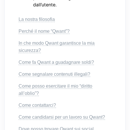
dall’utente.
La nostra filosofia
Perché il nome “Qwant”?
In che modo Qwant garantisce la mia
sicurezza?
Come fa Qwant a guadagnare soldi?
Come segnalare contenuti illegali?
Come posso esercitare il mio “diritto
all’oblio”?
Come contattarci?
Come candidarsi per un lavoro su Qwant?
Dove posso trovare Qwant sui social