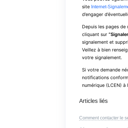
site
Internet-Signaleme
d’engager d’éventuell
Depuis les pages de r
cliquant sur
“Signale
signalement et supprim
Veillez à bien rense
votre signalement.
Si votre demande néc
notifications confor
numérique (LCEN) à 
Articles liés
Comment contacter le se