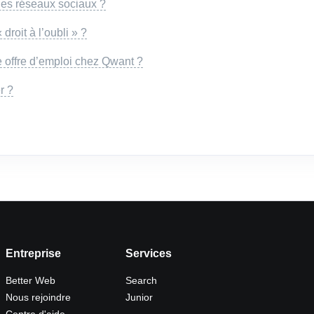
les réseaux sociaux ?
roit à l’oubli » ?
 offre d’emploi chez Qwant ?
r ?
Entreprise
Services
Better Web
Search
Nous rejoindre
Junior