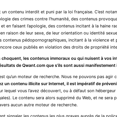
st un contenu interdit et puni par la loi française. C’est not
pologie des crimes contre l’humanité, des contenus provoqu
et en faisant l’apologie, des contenus incitant à la haine rac
en raison de leur sexe, de leur orientation ou identité sexue
s contenus pédopornographiques, incitant à la violence et p
ncore ceux publiés en violation des droits de propriété intel
 choquent, les contenus immoraux ou qui nuisent à vos in
sultats de Qwant.com que s’ils sont aussi manifestement il
’est qu’un moteur de recherche. Nous ne pouvons pas agir co
z un contenu illicite sur Internet, il est impératif de préven
r lequel vous l’avez découvert, ou à défaut son hébergeur (
ales). Le contenu sera alors supprimé du Web, et ne sera plu
ravers aucun autre moteur de recherche.
 signaler les contenus les plus graves auprès de la police 