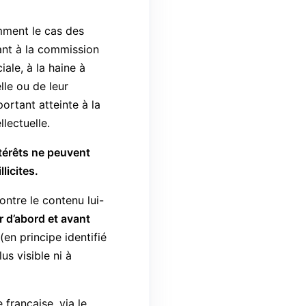
amment le cas des
ant à la commission
iale, à la haine à
lle ou de leur
ortant atteinte à la
lectuelle.
térêts ne peuvent
licites.
ntre le contenu lui-
ir d’abord et avant
en principe identifié
s visible ni à
française, via le