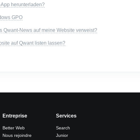
-App herunterladen?
indows GPO
ass Qwant-News auf meine Website verweist?
site auf Qwant listen lassen?
Entreprise
Services
Better Web
Search
Nous rejoindre
Junior