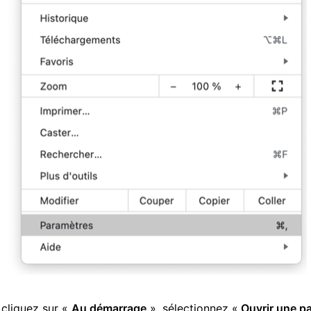
 cliquez sur «
Au démarrage
», sélectionnez «
Ouvrir une p