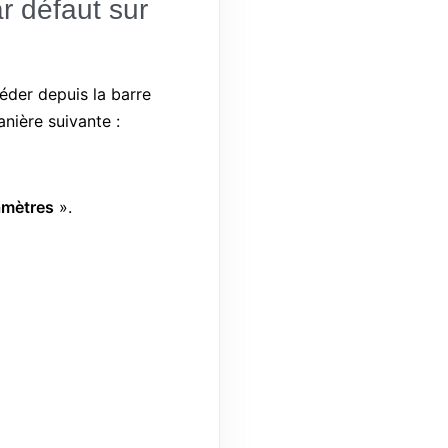
r défaut sur
éder depuis la barre
nière suivante :
amètres
».